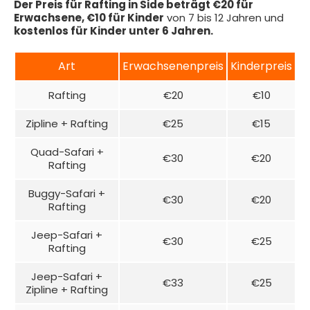
Der Preis für Rafting in Side beträgt €20 für
Erwachsene, €10 für Kinder
von 7 bis 12 Jahren und
kostenlos für Kinder unter 6 Jahren.
Art
Erwachsenenpreis
Kinderpreis
Rafting
€20
€10
Zipline + Rafting
€25
€15
Quad-Safari +
€30
€20
Rafting
Buggy-Safari +
€30
€20
Rafting
Jeep-Safari +
€30
€25
Rafting
Jeep-Safari +
€33
€25
Zipline + Rafting