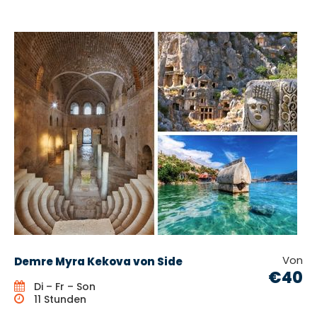
Von
Demre Myra Kekova von Side
€40
Di – Fr – Son
11 Stunden